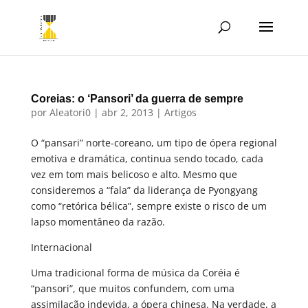
Coreias: o ‘Pansori’ da guerra de sempre
por
Aleatori0
|
abr 2, 2013
|
Artigos
O “pansari” norte-coreano, um tipo de ópera regional
emotiva e dramática, continua sendo tocado, cada
vez em tom mais belicoso e alto. Mesmo que
consideremos a “fala” da liderança de Pyongyang
como “retórica bélica”, sempre existe o risco de um
lapso momentâneo da razão.
Internacional
Uma tradicional forma de música da Coréia é
“pansori”, que muitos confundem, com uma
assimilação indevida, a ópera chinesa. Na verdade, a