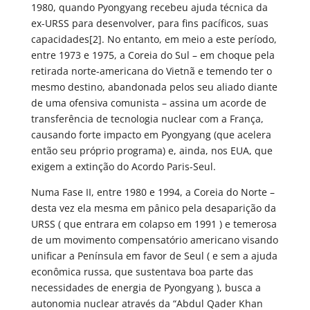
1980, quando Pyongyang recebeu ajuda técnica da
ex-URSS para desenvolver, para fins pacíficos, suas
capacidades[2]. No entanto, em meio a este período,
entre 1973 e 1975, a Coreia do Sul – em choque pela
retirada norte-americana do Vietnã e temendo ter o
mesmo destino, abandonada pelos seu aliado diante
de uma ofensiva comunista – assina um acorde de
transferência de tecnologia nuclear com a França,
causando forte impacto em Pyongyang (que acelera
então seu próprio programa) e, ainda, nos EUA, que
exigem a extinção do Acordo Paris-Seul.
Numa Fase II, entre 1980 e 1994, a Coreia do Norte –
desta vez ela mesma em pânico pela desaparição da
URSS ( que entrara em colapso em 1991 ) e temerosa
de um movimento compensatório americano visando
unificar a Península em favor de Seul ( e sem a ajuda
econômica russa, que sustentava boa parte das
necessidades de energia de Pyongyang ), busca a
autonomia nuclear através da “Abdul Qader Khan