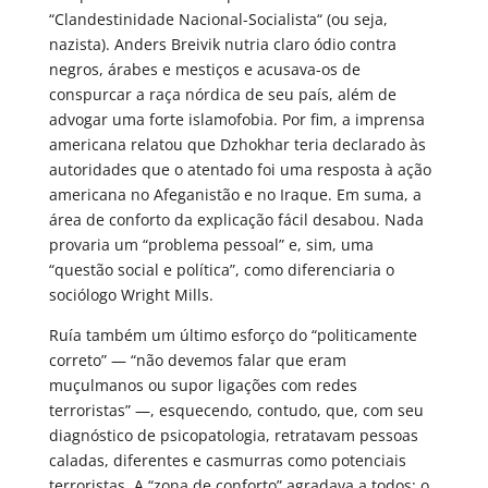
“Clandestinidade Nacional-Socialista“ (ou seja,
nazista). Anders Breivik nutria claro ódio contra
negros, árabes e mestiços e acusava-os de
conspurcar a raça nórdica de seu país, além de
advogar uma forte islamofobia. Por fim, a imprensa
americana relatou que Dzhokhar teria declarado às
autoridades que o atentado foi uma resposta à ação
americana no Afeganistão e no Iraque. Em suma, a
área de conforto da explicação fácil desabou. Nada
provaria um “problema pessoal” e, sim, uma
“questão social e política”, como diferenciaria o
sociólogo Wright Mills.
Ruía também um último esforço do “politicamente
correto” — “não devemos falar que eram
muçulmanos ou supor ligações com redes
terroristas” —, esquecendo, contudo, que, com seu
diagnóstico de psicopatologia, retratavam pessoas
caladas, diferentes e casmurras como potenciais
terroristas. A “zona de conforto” agradava a todos: o