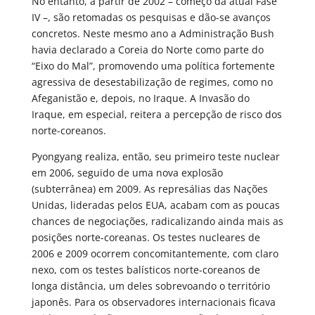
No entanto, a partir de 2002 – começo da atual Fase
IV –, são retomadas os pesquisas e dão-se avanços
concretos. Neste mesmo ano a Administração Bush
havia declarado a Coreia do Norte como parte do
“Eixo do Mal”, promovendo uma política fortemente
agressiva de desestabilização de regimes, como no
Afeganistão e, depois, no Iraque. A Invasão do
Iraque, em especial, reitera a percepção de risco dos
norte-coreanos.
Pyongyang realiza, então, seu primeiro teste nuclear
em 2006, seguido de uma nova explosão
(subterrânea) em 2009. As represálias das Nações
Unidas, lideradas pelos EUA, acabam com as poucas
chances de negociações, radicalizando ainda mais as
posições norte-coreanas. Os testes nucleares de
2006 e 2009 ocorrem concomitantemente, com claro
nexo, com os testes balísticos norte-coreanos de
longa distância, um deles sobrevoando o território
japonês. Para os observadores internacionais ficava