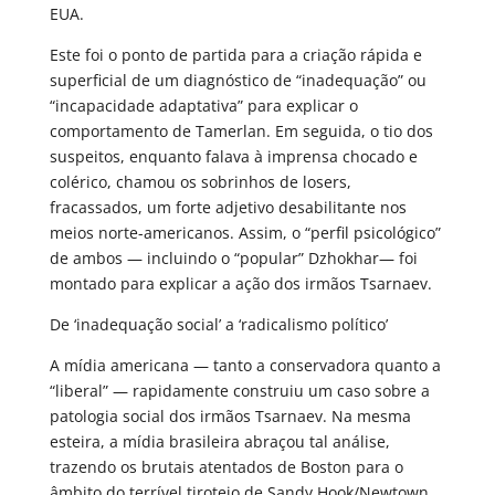
EUA.
Este foi o ponto de partida para a criação rápida e
superficial de um diagnóstico de “inadequação” ou
“incapacidade adaptativa” para explicar o
comportamento de Tamerlan. Em seguida, o tio dos
suspeitos, enquanto falava à imprensa chocado e
colérico, chamou os sobrinhos de losers,
fracassados, um forte adjetivo desabilitante nos
meios norte-americanos. Assim, o “perfil psicológico”
de ambos — incluindo o “popular” Dzhokhar— foi
montado para explicar a ação dos irmãos Tsarnaev.
De ‘inadequação social’ a ‘radicalismo político’
A mídia americana — tanto a conservadora quanto a
“liberal” — rapidamente construiu um caso sobre a
patologia social dos irmãos Tsarnaev. Na mesma
esteira, a mídia brasileira abraçou tal análise,
trazendo os brutais atentados de Boston para o
âmbito do terrível tiroteio de Sandy Hook/Newtown,