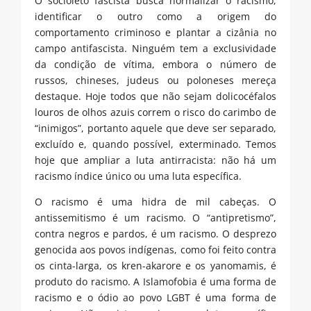
O socioleto fascista busca normalizar o racismo,
identificar o outro como a origem do
comportamento criminoso e plantar a cizânia no
campo antifascista. Ninguém tem a exclusividade
da condição de vítima, embora o número de
russos, chineses, judeus ou poloneses mereça
destaque. Hoje todos que não sejam dolicocéfalos
louros de olhos azuis correm o risco do carimbo de
“inimigos”, portanto aquele que deve ser separado,
excluído e, quando possível, exterminado. Temos
hoje que ampliar a luta antirracista: não há um
racismo índice único ou uma luta específica.
O racismo é uma hidra de mil cabeças. O
antissemitismo é um racismo. O “antipretismo”,
contra negros e pardos, é um racismo. O desprezo
genocida aos povos indígenas, como foi feito contra
os cinta-larga, os kren-akarore e os yanomamis, é
produto do racismo. A Islamofobia é uma forma de
racismo e o ódio ao povo LGBT é uma forma de